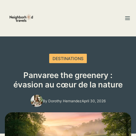
Skip
to
M
content
DESTINATIONS
Panvaree the greenery :
évasion au cœur de la nature
By Dorothy Hernandez
April 30, 2026